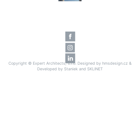
Copyright © Expert Architects, s.r.o. Designed by
hmsdesign.cz
&
Developed by
Staniek
and
SKLINET