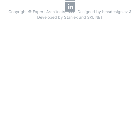
Copyright © Expert Architects, s.r.o. Designed by
hmsdesign.cz
&
Developed by
Staniek
and
SKLINET