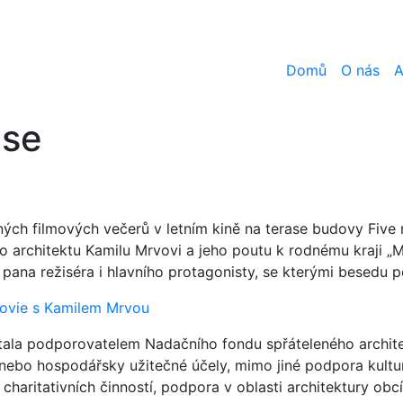
Domů
O nás
A
ase
ných filmových večerů v letním kině na terase budovy Five 
 o architektu Kamilu Mrvovi a jeho poutu k rodnému kraji „
ana režiséra i hlavního protagonisty, se kterými besedu p
movie s Kamilem Mrvou
ala podporovatelem Nadačního fondu spřáteleného architek
ebo hospodářsky užitečné účely, mimo jiné podpora kultury
 charitativních činností, podpora v oblasti architektury ob