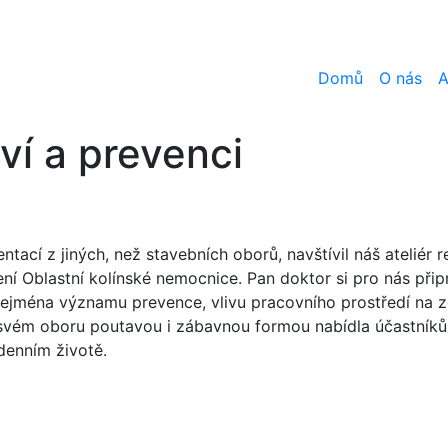
Domů
O nás
A
ví a prevenci
tací z jiných, než stavebních oborů, navštívil náš atelié
í Oblastní kolínské nemocnice. Pan doktor si pro nás přip
ejména významu prevence, vlivu pracovního prostředí na 
e svém oboru poutavou i zábavnou formou nabídla účastník
odenním životě.