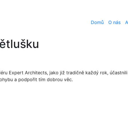
Domů
O nás
A
ětlušku
éru Expert Architects, jako již tradičně každý rok, účastnil
 pohybu a podpořit tím dobrou věc.