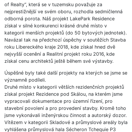
of Realty“, která se v tuzemsku považuje za
nejprestižnější ve svém oboru, rozhodla sedmičlenná
odborná porota. Náš projekt LakePark Residence
získal v silné konkurenci krásné druhé místo v
kategorii menších projektů (do 50 bytových jednotek).
Navázal tak na předchozí úspěchy v soutěžích Stavba
roku Libereckého kraje 2018, kde získal hned dvě
nejvyšší ocenění a Realitní projekt roku 2016, kde
získal cenu architektů ještě během své výstavby.
Úspěšné byly také další projekty na kterých se jsme se
významně podíleli.
Druhé místo v kategorii větších rezidenčních projektů
získal projekt Rezidence pod Skálou, na kterém jsme
vypracovali dokumentace pro územní řízení, pro
stavební povolení a pro provedení stavby. Kromě toho
jsme vykonávali inženýrskou činnost a autorský dozor.
Vítězem v kategorii Skladové a průmyslové areály byla
vyhlášena průmyslová hala Sécheron Tchequie P3